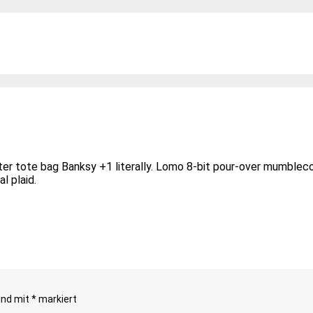
ter tote bag Banksy +1 literally. Lomo 8-bit pour-over mumbleco
l plaid.
sind mit
*
markiert