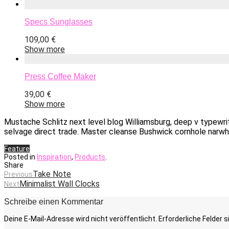
Specs Sunglasses
109,00
€
Show more
Press Coffee Maker
39,00
€
Show more
Mustache Schlitz next level blog Williamsburg, deep v typewri
selvage direct trade. Master cleanse Bushwick cornhole narwha
Feature
Posted in
Inspiration
,
Products
.
Share
Take Note
Previous
Minimalist Wall Clocks
Next
Schreibe einen Kommentar
Deine E-Mail-Adresse wird nicht veröffentlicht.
Erforderliche Felder 